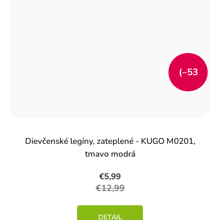
(–53
%)
Dievčenské legíny, zateplené - KUGO M0201,
tmavo modrá
€5,99
€12,99
DETAIL