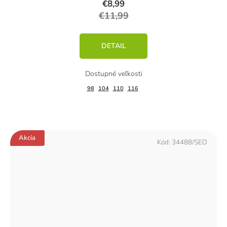
€8,99
€11,99
DETAIL
98
104
110
116
Akcia
Kód:
34488/SED