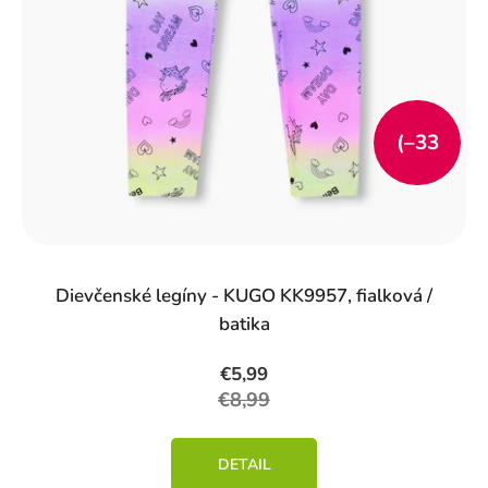
(–33
%)
Dievčenské legíny - KUGO KK9957, fialková /
batika
€5,99
€8,99
DETAIL