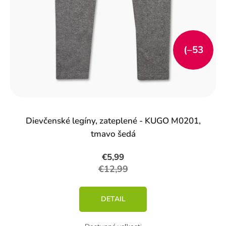
t
o
v
(–53
%)
Dievčenské legíny, zateplené - KUGO M0201,
tmavo šedá
€5,99
€12,99
DETAIL