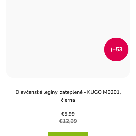
(–53
%)
Dievčenské legíny, zateplené - KUGO M0201,
čierna
€5,99
€12,99