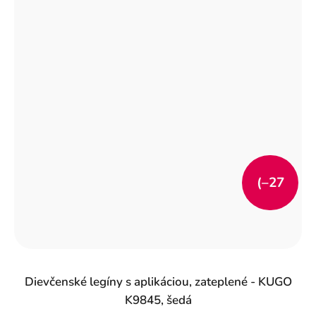
(–27
%)
Dievčenské legíny s aplikáciou, zateplené - KUGO
K9845, šedá