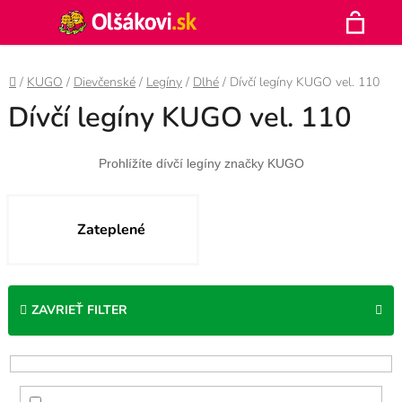
Prejsť
Hľadať
na
N
obsah
Domov
/
KUGO
/
Dievčenské
/
Legíny
/
Dlhé
/
Dívčí legíny KUGO vel. 110
K
Dívčí legíny KUGO vel. 110
Prohlížíte dívčí legíny značky KUGO
Zateplené
ZAVRIEŤ FILTER