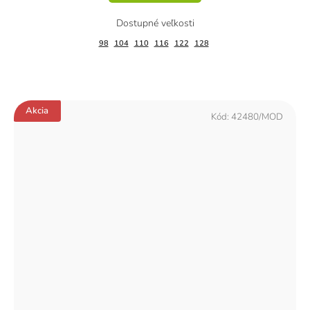
98
104
110
116
122
128
Akcia
Kód:
42480/MOD