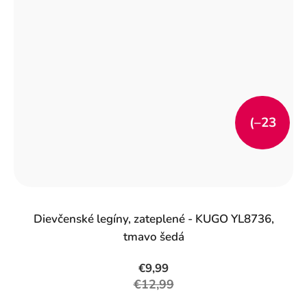
(–23
%)
Dievčenské legíny, zateplené - KUGO YL8736,
tmavo šedá
€9,99
€12,99