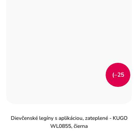
(–25
%)
Dievčenské legíny s aplikáciou, zateplené - KUGO
WL0855, čierna