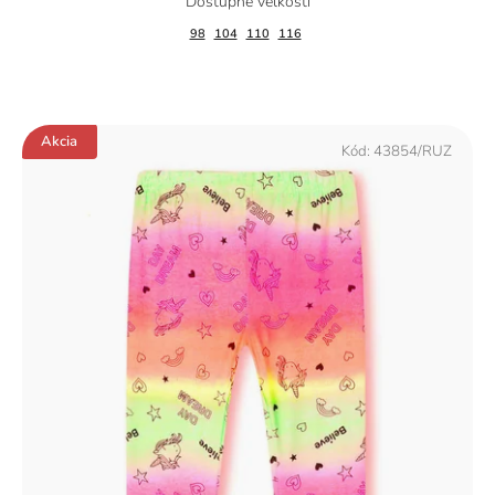
98
104
110
116
Akcia
Kód:
43854/RUZ