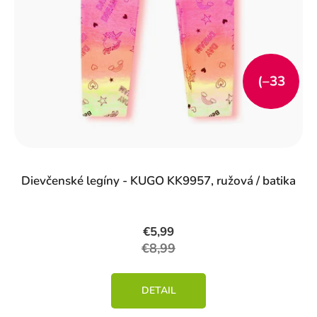
(–33
%)
Dievčenské legíny - KUGO KK9957, ružová / batika
€5,99
€8,99
DETAIL