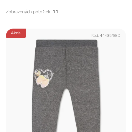
Zobrazených položiek:
11
V
Akcia
ý
Kód:
44435/SED
p
i
s
p
r
o
d
u
k