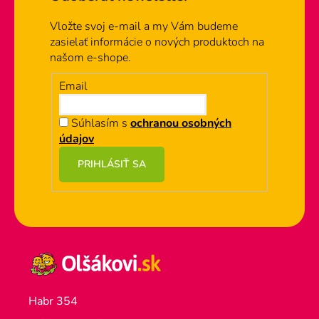
i
e
Vložte svoj e-mail a my Vám budeme
p
zasielať informácie o nových produktoch na
r
našom e-shope.
v
k
Email
y
v
Súhlasím s
ochranou osobných
ý
údajov
p
i
PRIHLÁSIŤ SA
s
u
Habr 354