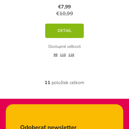
€7,99
€10,99
DETAIL
98
110
116
11
položiek celkom
O
v
l
á
d
Zápätie
a
c
Odoberať newsletter