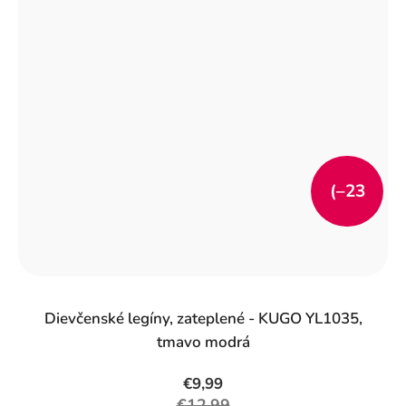
(–23
%)
Dievčenské legíny, zateplené - KUGO YL1035,
tmavo modrá
€9,99
€12,99