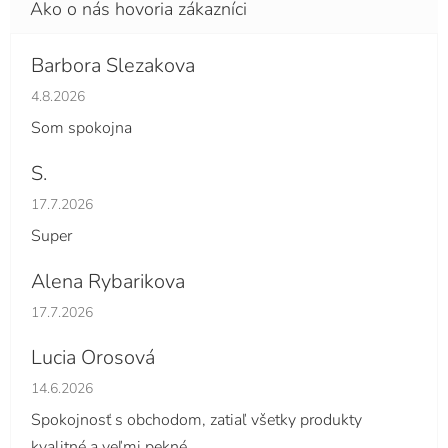
Barbora Slezakova
Hodnotenie obchodu je 5 z 5 hviezdičiek.
4.8.2026
Som spokojna
S.
Hodnotenie obchodu je 5 z 5 hviezdičiek.
17.7.2026
Super
Alena Rybarikova
Hodnotenie obchodu je 5 z 5 hviezdičiek.
17.7.2026
Lucia Orosová
Hodnotenie obchodu je 5 z 5 hviezdičiek.
14.6.2026
Spokojnosť s obchodom, zatiaľ všetky produkty
kvalitné a veľmi pekné