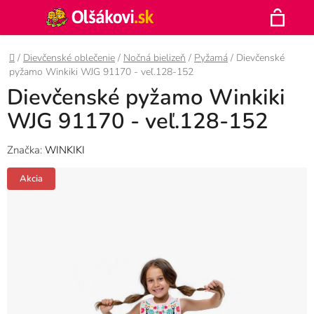
Prejsť
Hľadať
na
N
obsah
Domov
/
Dievčenské oblečenie
/
Nočná bielizeň
/
Pyžamá
/
Dievčenské
K
pyžamo Winkiki WJG 91170 - veľ.128-152
Dievčenské pyžamo Winkiki
WJG 91170 - veľ.128-152
Značka:
WINKIKI
Akcia