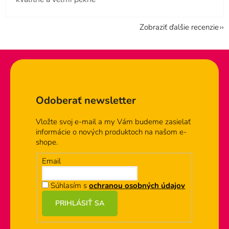
Zobraziť ďalšie recenzie
Zápätie
Odoberať newsletter
Vložte svoj e-mail a my Vám budeme zasielať
informácie o nových produktoch na našom e-
shope.
Email
Súhlasím s
ochranou osobných údajov
PRIHLÁSIŤ SA