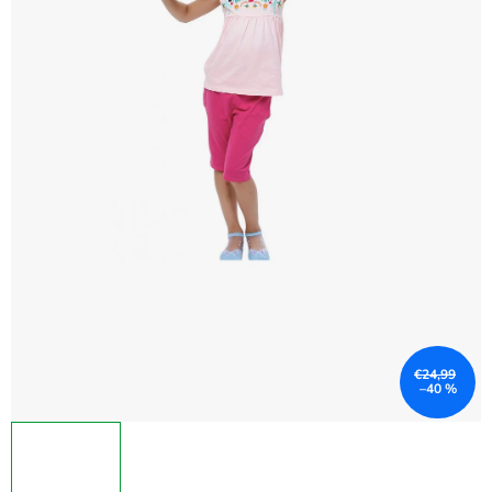
€24,99
–40 %