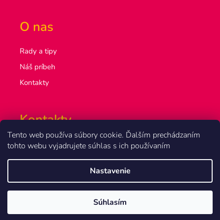
O nas
Rady a tipy
Náš príbeh
Kontakty
Kontakty
Tento web používa súbory cookie. Ďalším prechádzaním
info@olsakovi.sk
tohto webu vyjadrujete súhlas s ich používaním
+420 777 851 918
Nastavenie
Vytvoril Shoptet
Súhlasím
Copyright 2026
Olšákovi.sk
. Všetky práva vyhradené.