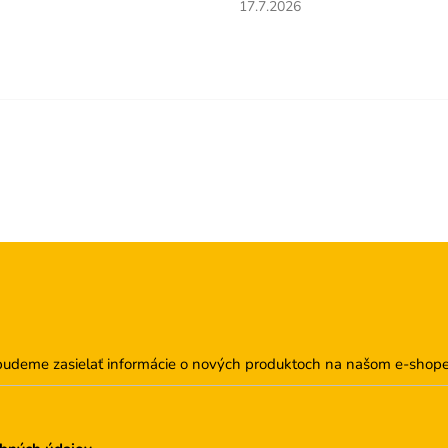
obchodu je 5 z 5 hviezdičiek.
Hodnotenie obchodu je 5 z 5 
17.7.2026
budeme zasielať informácie o nových produktoch na našom e-shope