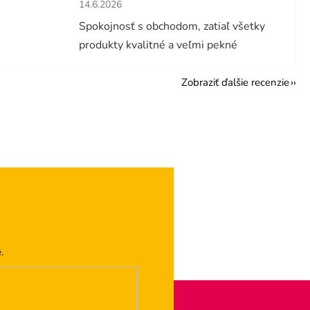
hviezdičiek.
Hodnotenie obchodu je 5 z 5 hviezdičiek.
14.6.2026
Spokojnosť s obchodom, zatiaľ všetky
produkty kvalitné a veľmi pekné
Zobraziť ďalšie recenzie
.