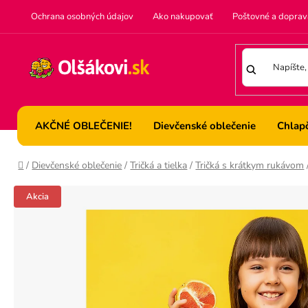
Prejsť
Ochrana osobných údajov
Ako nakupovať
Poštovné a doprav
na
obsah
AKČNÉ OBLEČENIE!
Dievčenské oblečenie
Chlap
Domov
/
Dievčenské oblečenie
/
Tričká a tielka
/
Tričká s krátkym rukávom
Akcia