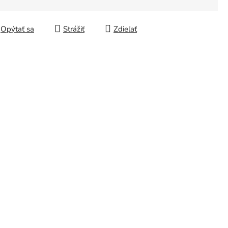
á cena:
Opýtať sa
Strážiť
Zdieľať