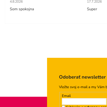
Hodnotenie obchodu je 5 z 5 hviezdičiek.
Hodnotenie 
4.8.2026
17.7.2026
Som spokojna
Super
Odoberať newsletter
Vložte svoj e-mail a my Vám 
Email