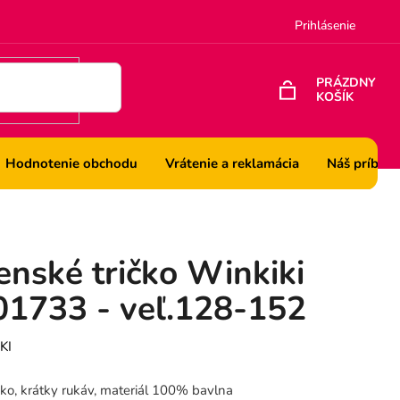
Prihlásenie
PRÁZDNY
KOŠÍK
NÁKUPNÝ
KOŠÍK
Hodnotenie obchodu
Vrátenie a reklamácia
Náš príbeh
enské tričko Winkiki
1733 - veľ.128-152
KI
čko, krátky rukáv, materiál 100% bavlna