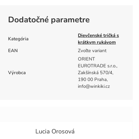
Dodatočné parametre
Dievčenské tričká s
Kategória
krátkym rukávom
EAN
Zvoľte variant
ORIENT
EUROTRADE s.r.o.,
Výrobca
Zakšínská 570/4,
190 00 Praha,
info@winkiki.cz
Lucia Orosová