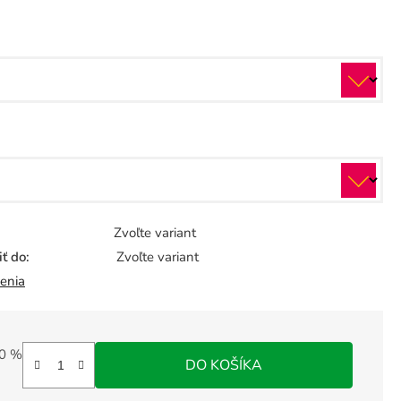
Zvoľte variant
ť do:
Zvoľte variant
enia
0 %
DO KOŠÍKA