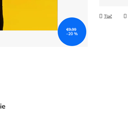
Jednotkov
Tlač
€9,99
–20 %
ie