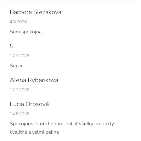
Barbora Slezakova
Hodnotenie obchodu je 5 z 5 hviezdičiek.
4.8.2026
Som spokojna
S.
Hodnotenie obchodu je 5 z 5 hviezdičiek.
17.7.2026
Super
Alena Rybarikova
Hodnotenie obchodu je 5 z 5 hviezdičiek.
17.7.2026
Lucia Orosová
Hodnotenie obchodu je 5 z 5 hviezdičiek.
14.6.2026
Spokojnosť s obchodom, zatiaľ všetky produkty
kvalitné a veľmi pekné