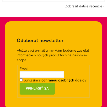
Zobraziť ďalšie recenzie
Zápätie
Odoberať newsletter
Vložte svoj e-mail a my Vám budeme zasielať
informácie o nových produktoch na našom e-
shope.
Email
Súhlasím s
ochranou osobných údajov
PRIHLÁSIŤ SA