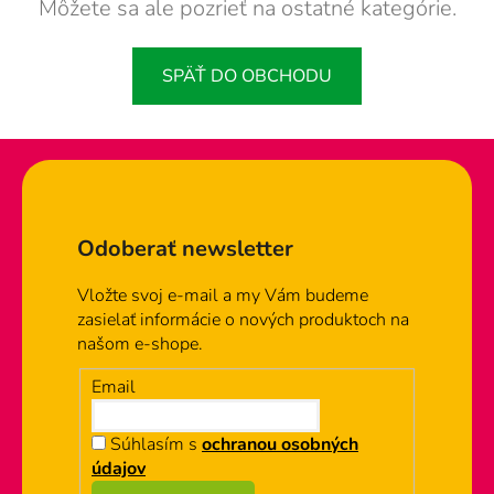
Môžete sa ale pozrieť na ostatné kategórie.
SPÄŤ DO OBCHODU
Zápätie
Odoberať newsletter
Vložte svoj e-mail a my Vám budeme
zasielať informácie o nových produktoch na
našom e-shope.
Email
Súhlasím s
ochranou osobných
údajov