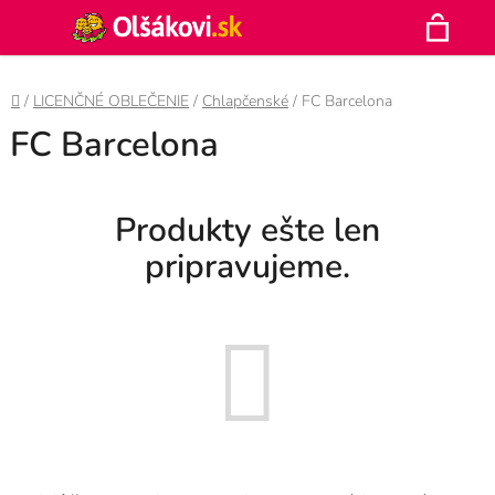
Prejsť
Hľadať
na
N
obsah
Domov
/
LICENČNÉ OBLEČENIE
/
Chlapčenské
/
FC Barcelona
K
FC Barcelona
Produkty ešte len
pripravujeme.