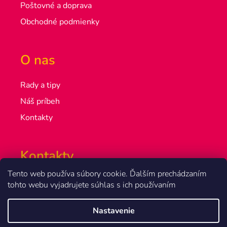
Poštovné a doprava
Obchodné podmienky
O nas
Rady a tipy
Náš príbeh
Kontakty
Kontakty
Tento web používa súbory cookie. Ďalším prechádzaním
info@olsakovi.sk
tohto webu vyjadrujete súhlas s ich používaním
+420 777 851 918
Nastavenie