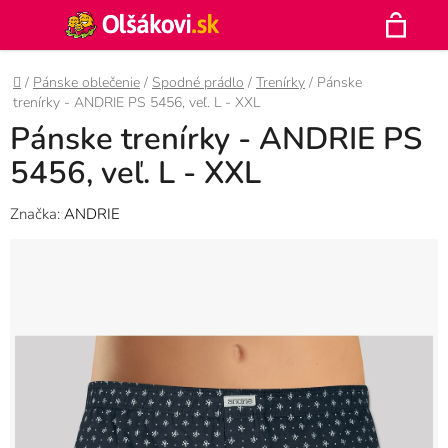
Prejsť
Hľadať
na
N
obsah
Domov
/
Pánske oblečenie
/
Spodné prádlo
/
Trenírky
/
Pánske
K
trenírky - ANDRIE PS 5456, veľ. L - XXL
Pánske trenírky - ANDRIE PS
5456, veľ. L - XXL
Značka:
ANDRIE