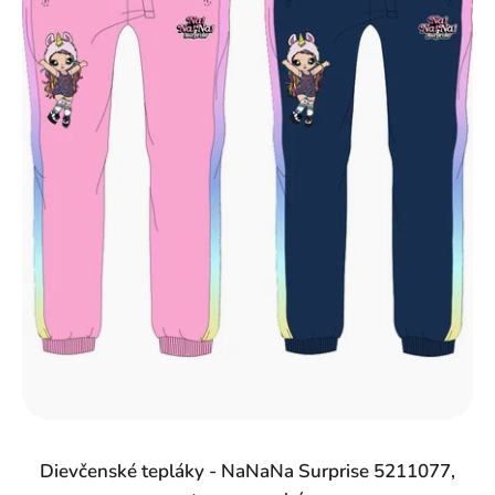
r
o
d
u
k
t
o
v
Dievčenské tepláky - NaNaNa Surprise 5211077,