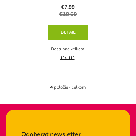
€7,99
€10,99
DETAIL
104-110
4
položiek celkom
O
v
l
á
d
Zápätie
a
c
Odoberať newsletter