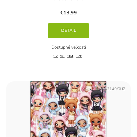
€13,99
DETAIL
92
98
104
128
Kód:
43149/RUZ