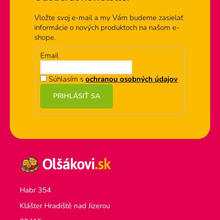
i
e
Vložte svoj e-mail a my Vám budeme zasielať
p
informácie o nových produktoch na našom e-
r
shope.
v
k
Email
y
v
Súhlasím s
ochranou osobných údajov
ý
PRIHLÁSIŤ SA
p
i
s
u
Habr 354
Klášter Hradiště nad Jizerou