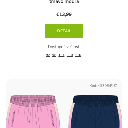
tmavo modrá
€13,99
DETAIL
92
98
104
110
116
Kód:
43308/RUZ